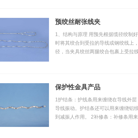
预绞丝耐张线夹
1、结构与原理 用预先根据缆径绞制
时将其绞合到受拉的导线或钢绞线上
径，当夹具绞丝两腿绞合包裹上受拉
保护性金具产品
1护结条：护线条用来缠绕在导线外层
导线振动。护结条还可以用来缠绕铝
到减振人作用。 2补修条：补修条用