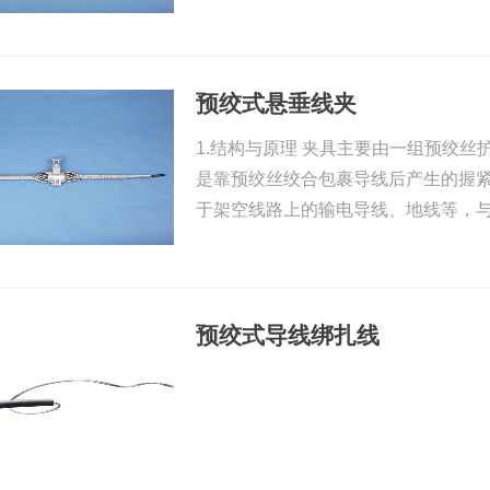
预绞式悬垂线夹
1.结构与原理 夹具主要由一组预绞
是靠预绞丝绞合包裹导线后产生的握紧力
于架空线路上的输电导线、地线等，
预绞式导线绑扎线