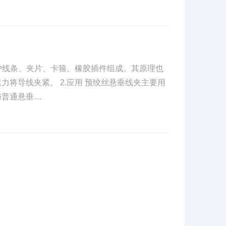
丝护线条、夹片、卡箍、橡胶插件组成。其原理也
将导线夹紧。 2.应用 预绞丝悬垂线夹主要用
与普通悬垂…