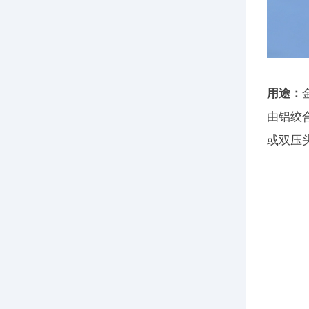
用途：
由铝绞
或双压头