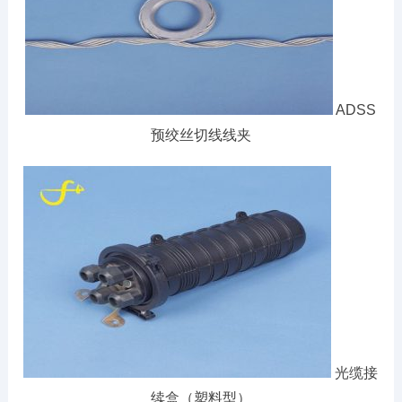
ADSS
预绞丝切线线夹
光缆接
续盒（塑料型）