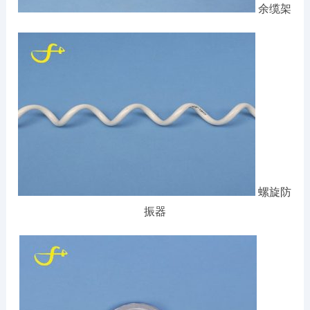
余缆架
螺旋防
振器